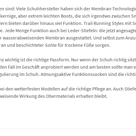
raußen sind: Viele Schuhhersteller haben sich der Membran-Techno
d kernige, aber extrem leichten Boots, die sich irgendwo zwischen 
dern bieten darüber hinaus viel Funktion. Trail Running Styles mit 
 Jede Menge Funktion auch bei Leder-Stiefeln: die jetzt angesagten
ner wasserabweisenden Membran ausgestattet. Und selbst zum Anzug
an und beschichteter Sohle für trockene Füße sorgen.
wichtig ist die richtige Passform. Nur wenn der Schuh richtig sitzt
eden Fall im Geschäft anprobiert werden und am besten sollte man ei
egulierung im Schuh. Atmungsaktive Funktionssocken sind die richt
 bei den wetterfesten Modellen auf die richtige Pflege an. Auch S
weisende Wirkung des Obermaterials erhalten bleibt.