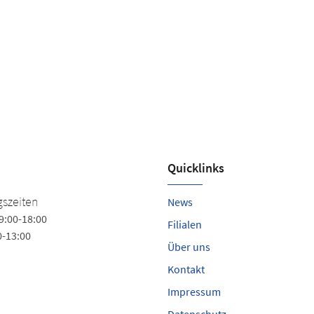
Quicklinks
Schuhhaus Klint
szeiten
News
9:00-18:00
Markt 9
Filialen
0-13:00
24306 Plön
Über uns
Tel.
+49 (4522) 7896903
Kontakt
klintschuhe@web.de
Impressum