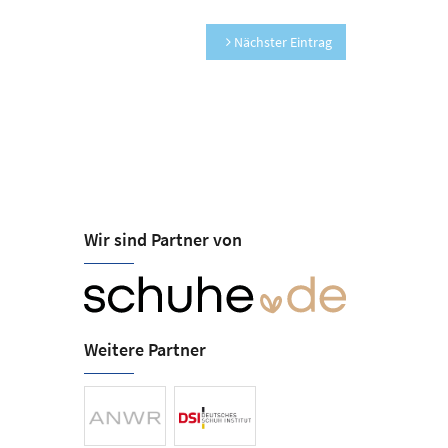
Nächster Eintrag
Wir sind Partner von
Schuhhaus Kl
Öffnungszeiten
Mo-Fr 09:30-18:00
Kirchenstraße 7
Sa 09:30-14:00
24211 Preetz
Weitere Partner
Tel.
+49 (4342) 788
Fax +49 (4342) 799
klintschuhe@web.