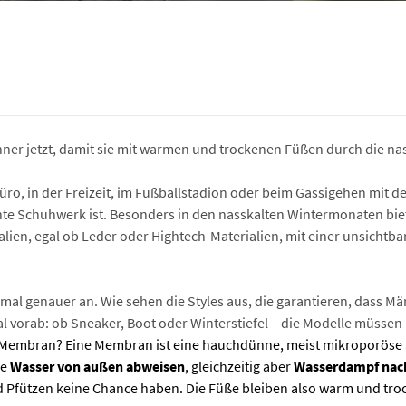
nner jetzt, damit sie mit warmen und trockenen Füßen durch die n
ro, in der Freizeit, im Fußballstadion oder beim Gassigehen mit de
ichte Schuhwerk ist. Besonders in den nasskalten Wintermonaten bi
alien, egal ob Leder oder Hightech-Materialien, mit einer unsichtba
mal genauer an. Wie sehen die Styles aus, die garantieren, dass M
vorab: ob Sneaker, Boot oder Winterstiefel – die Modelle müssen
 Membran? Eine Membran ist eine hauchdünne, meist mikroporöse Sc
ie
Wasser von außen abweisen
, gleichzeitig aber
Wasserdampf nach
Pfützen keine Chance haben. Die Füße bleiben also warm und tro