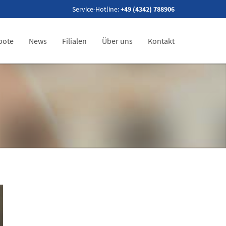
Service-Hotline:
+49 (4342) 788906
bote
News
Filialen
Über uns
Kontakt