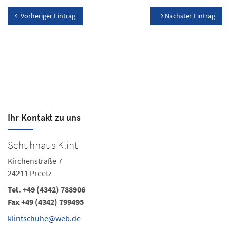
Vorheriger Eintrag
Nächster Eintrag
Ihr Kontakt zu uns
Schuhhaus Klint
S
Kirchenstraße 7
Ma
24211 Preetz
24
Tel.
+49 (4342) 788906
Te
Fax +49 (4342) 799495
k
klintschuhe@web.de
Ö