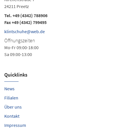
24211 Preetz
24
Tel.
+49 (4342) 788906
Te
Fax +49 (4342) 799495
k
klintschuhe@web.de
Ö
Öffnungszeiten
Mo
Mo-Fr 09:00-18:00
Sa
Sa 09:00-13:00
Quicklinks
News
Filialen
Über uns
Kontakt
Impressum